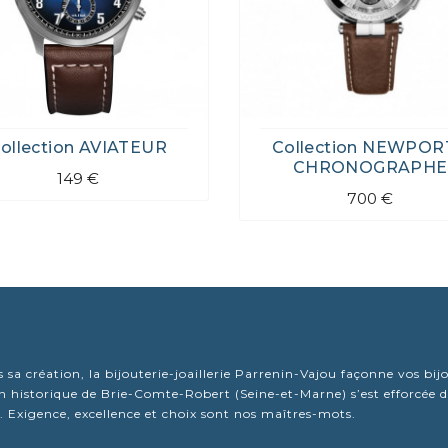
ollection AVIATEUR
Collection NEWPOR
CHRONOGRAPHE
149 €
700 €
 sa création, la bijouterie-joaillerie Parrenin-Vajou façonne vos bi
 historique de Brie-Comte-Robert (Seine-et-Marne) s’est efforcée de 
 Exigence, excellence et choix sont nos maîtres-mots.