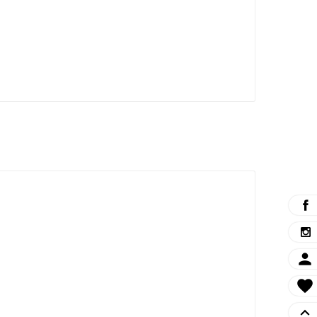


