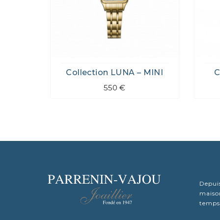
Collection LUNA – MINI
C
550 €
Depuis
maison
temps.