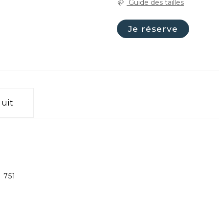
Guide des tailles
Je réserve
duit
751