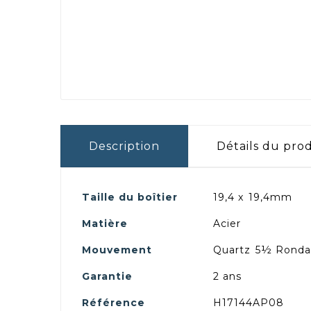
Description
Détails du pro
Taille du boîtier
19,4 x
19,4mm
Matière
Acier
Mouvement
Quartz
5½ Ronda
Garantie
2 ans
Référence
H17144AP08