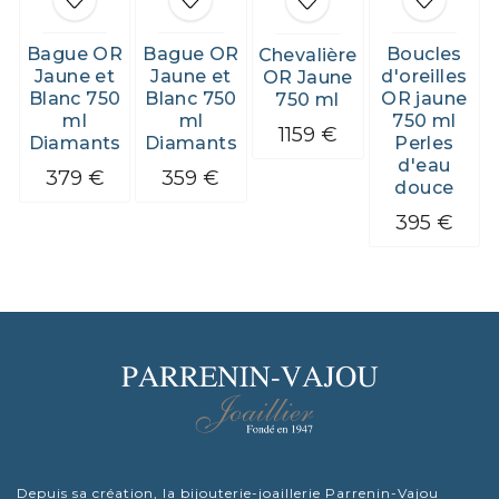
Bague OR
Bague OR
Boucles
Chevalière
Jaune et
Jaune et
d'oreilles
OR Jaune
Blanc 750
Blanc 750
OR jaune
750 ml
ml
ml
750 ml
1159 €
Diamants
Diamants
Perles
d'eau
379 €
359 €
douce
395 €
Depuis sa création, la bijouterie-joaillerie Parrenin-Vajou