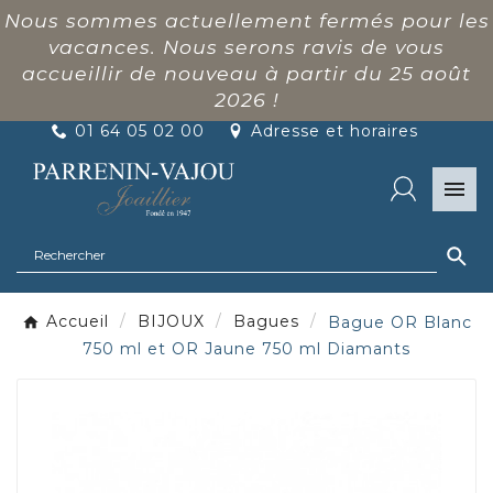
Nous sommes actuellement fermés pour les
vacances. Nous serons ravis de vous
accueillir de nouveau à partir du 25 août
2026 !
01 64 05 02 00
Adresse et horaires

Accueil
BIJOUX
Bagues
Bague OR Blanc
750 ml et OR Jaune 750 ml Diamants