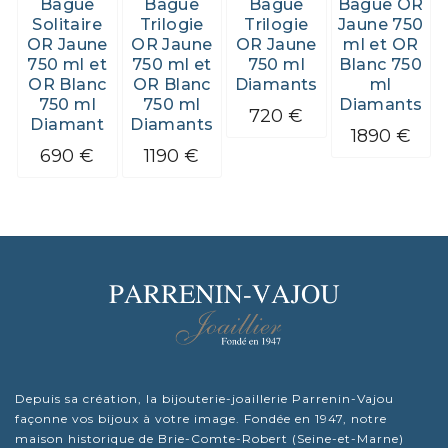
Bague
Bague
Bague
Bague OR
Solitaire
Trilogie
Trilogie
Jaune 750
OR Jaune
OR Jaune
OR Jaune
ml et OR
750 ml et
750 ml et
750 ml
Blanc 750
OR Blanc
OR Blanc
Diamants
ml
750 ml
750 ml
Diamants
720 €
Diamant
Diamants
1890 €
690 €
1190 €
Depuis sa création, la bijouterie-joaillerie Parrenin-Vajou
façonne vos bijoux à votre image. Fondée en 1947, notre
maison historique de Brie-Comte-Robert (Seine-et-Marne)